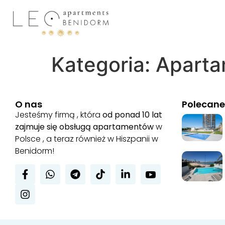
Kategoria:
Aparta
O nas
Polecane
Jesteśmy firmą , która
od ponad 10 lat
zajmuje się obsługą apartamentów
w
Polsce , a teraz również w Hiszpanii w
Benidorm!