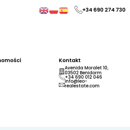
+34 690 274 730
chomości
Kontakt
Avenida Moralet 10,
03502 Benidorm
+34 690 012 046
info@leo-
realestate.com