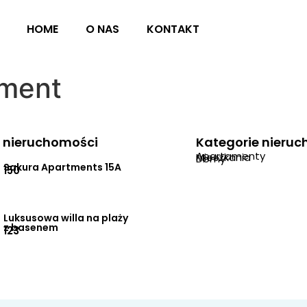
HOME
O NAS
KONTAKT
ment
 nieruchomości
Kategorie nieru
Apartamenty
Mieszkania
Domy
Sakura Apartments 15A
150
Luksusowa willa na plaży
z basenem
123